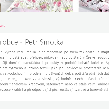
rana
robce - Petr Smolka
ilní výroba Petr Smolka je pojmenovaná po svém zakladateli a maji
ečení, prostěradel, přehozů, přikrývek nebo polštářů v České republi
é šijí domácí manufakturní produkty, v podobě bohaté kolekce. 
ejem bytového a ložního textilu jako jsou povlečení, prostěradla neb
 s velkoobchodním prodejem prošívaných dek a polštářů plněných d
ejen v regionu Moravy a Slezska, východních Čech a části střední
edení flanelovém, krepovém, saténovém nebo ve stále velmi oblíbe
 vysoce kvalitní a při odpovídající péči zůstávají tvarově a barevně stá