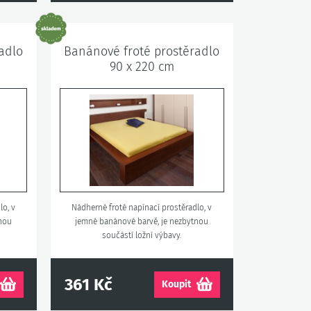
adlo
Banánové froté prostěradlo
90 x 220 cm
lo, v
Nádherné froté napínací prostěradlo, v
tnou
jemné banánové barvě, je nezbytnou
součástí ložní výbavy.
361 Kč
Koupit