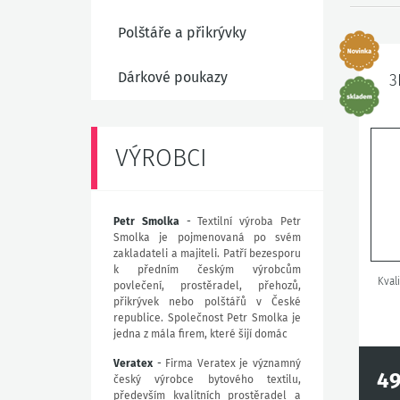
Polštáře a přikrývky
Dárkové poukazy
3
VÝROBCI
Petr Smolka
-
Textilní výroba Petr
Smolka je pojmenovaná po svém
zakladateli a majiteli. Patří bezesporu
k předním českým výrobcům
Kval
povlečení, prostěradel, přehozů,
přikrývek nebo polštářů v České
republice. Společnost Petr Smolka je
jedna z mála firem, které šijí domác
Veratex
-
Firma Veratex je významný
49
český výrobce bytového textilu,
především kvalitních prostěradel a