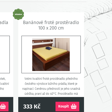
adla
Banánové froté prostěradlo
100 x 200 cm
otek,
Velmi kvalitní froté prostěradlo předního
valitní
českého výrobce ložního prádla, které je
ího
napínací. Ceněnou předností je jeho snadná
údržba, praní až do 40°C. Prostěradlo má
prádlovou gumu všitou v okraji.
333 Kč
Koupit