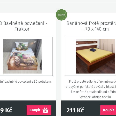
D Bavlněné povlečení -
Banánová froté prostěr
Traktor
- 70 x 140 cm
itní bavlněné povlečení s 3D potiskem
Froté prostěradlo je příjemné na d
prodyšné, perfektně odvádí vlhkost. K
české froté prostěradlo od předn
výrobce ložního textilu.
9 Kč
211 Kč
Koupit
Koupit