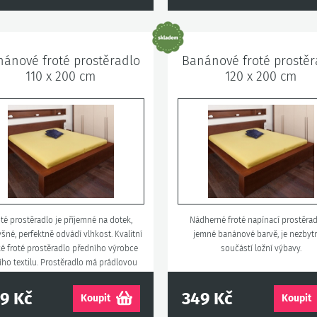
ánové froté prostěradlo
Banánové froté prostěr
110 x 200 cm
120 x 200 cm
té prostěradlo je příjemné na dotek,
Nádherné froté napínací prostěrad
šné, perfektně odvádí vlhkost. Kvalitní
jemné banánové barvě, je nezby
é froté prostěradlo předního výrobce
součástí ložní výbavy.
ího textilu. Prostěradlo má prádlovou
gumu všitou v okraji.
9 Kč
349 Kč
Koupit
Koupit