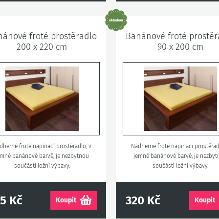
ánové froté prostěradlo
Banánové froté prostěr
200 x 220 cm
90 x 200 cm
dherné froté napínací prostěradlo, v
Nádherné froté napínací prostěrad
emné banánové barvě, je nezbytnou
jemné banánové barvě, je nezby
součástí ložní výbavy.
součástí ložní výbavy.
5 Kč
320 Kč
Koupit
Koupit