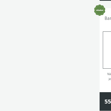
Ban
Ná
j
55