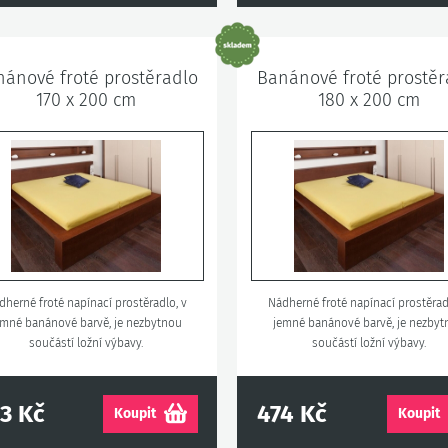
ánové froté prostěradlo
Banánové froté prostěr
170 x 200 cm
180 x 200 cm
dherné froté napínací prostěradlo, v
Nádherné froté napínací prostěrad
emné banánové barvě, je nezbytnou
jemné banánové barvě, je nezby
součástí ložní výbavy.
součástí ložní výbavy.
3 Kč
474 Kč
Koupit
Koupit