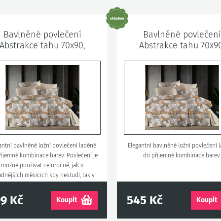
Bavlněné povlečení
Bavlněné povlečení
Abstrakce tahu 70x90,
Abstrakce tahu 70x90
140x200 cm
140x220 cm
antní bavlněné ložní povlečení laděné
Elegantní bavlněné ložní povlečení 
říjemné kombinace barev. Povlečení je
do příjemné kombinace barev.
možné používat celoročně, jak v
adnějších měsících kdy nestudí, tak v
teplejších měsících, kdy nehřeje.
9 Kč
545 Kč
Koupit
Koupit