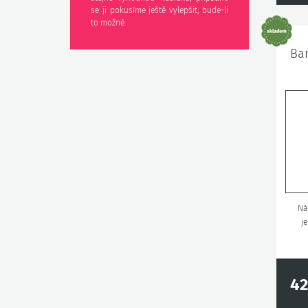
se ji pokusíme ještě vylepšit, bude-li
to možné.
Ban
Ná
j
42