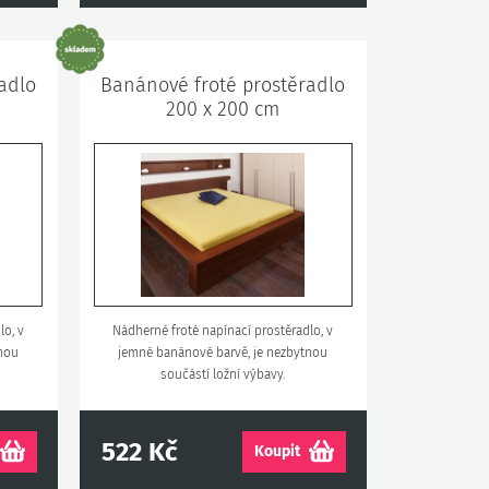
adlo
Banánové froté prostěradlo
200 x 200 cm
lo, v
Nádherné froté napínací prostěradlo, v
tnou
jemné banánové barvě, je nezbytnou
součástí ložní výbavy.
522 Kč
Koupit