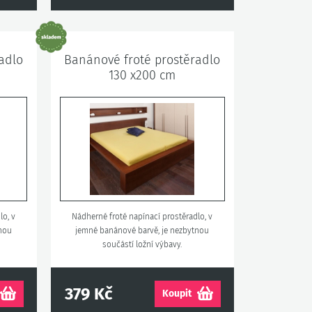
adlo
Banánové froté prostěradlo
130 x200 cm
lo, v
Nádherné froté napínací prostěradlo, v
tnou
jemné banánové barvě, je nezbytnou
součástí ložní výbavy.
379 Kč
Koupit