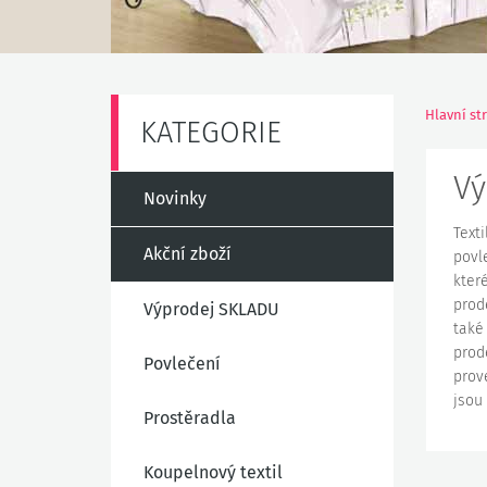
Hlavní st
KATEGORIE
Vý
Novinky
Text
Akční zboží
povl
kter
prod
Výprodej SKLADU
také
prod
Povlečení
prov
jsou
Prostěradla
Koupelnový textil