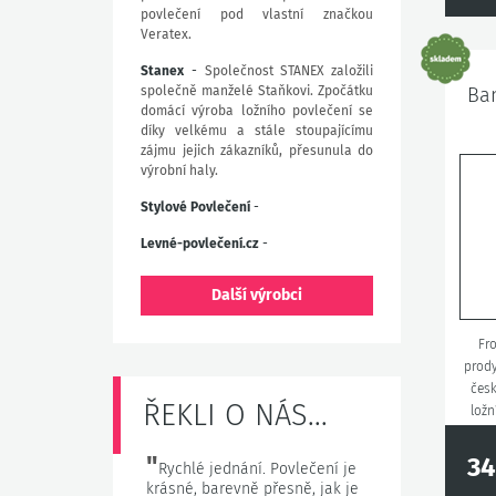
povlečení pod vlastní značkou
Veratex.
Stanex
-
Společnost STANEX založili
společně manželé Staňkovi. Zpočátku
Ban
domácí výroba ložního povlečení se
díky velkému a stále stoupajícímu
zájmu jejich zákazníků, přesunula do
výrobní haly.
Stylové Povlečení
-
Levné-povlečení.cz
-
Další výrobci
Fro
prody
česk
ŘEKLI O NÁS...
ložn
"
34
Rychlé jednání. Povlečení je
krásné, barevně přesně, jak je