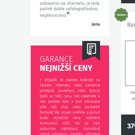
zobrazeno na internetu, je tedy
patrně dobře vyfotografováno,
"
nepřesvíceno.
Ban
Jana
GARANCE
NEJNIŽŠÍ CENY
V případě, že najdete kdekoliv na
českém internetu, nebo kamenné
prodejně, povlečení, nebo bytový
Ná
textil za nižší cenu, než naleznete u
j
nás, pošlete nám o tom informace
přes náš chat, nebo kontaktní
formulář. My situaci ověříme a pokud
bude skutečně cena nabízená
konkurencí nižší, tak se Vám
37
pokusíme nabídnout minimálně
stejně výhodnou nabídku, případně