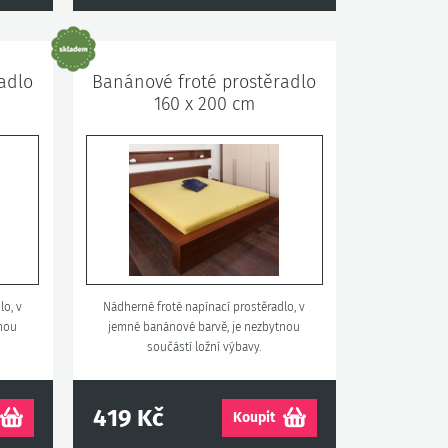
adlo
Banánové froté prostěradlo
160 x 200 cm
lo, v
Nádherné froté napínací prostěradlo, v
tnou
jemné banánové barvě, je nezbytnou
součástí ložní výbavy.
419 Kč
Koupit