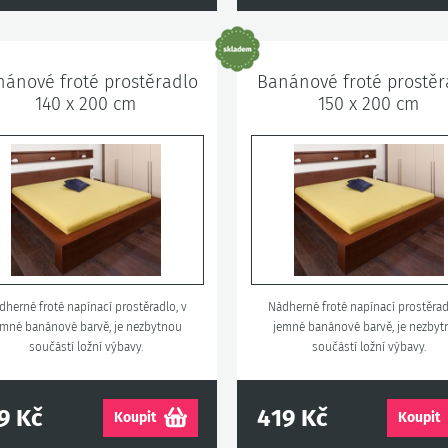
ánové froté prostěradlo
Banánové froté prostěr
140 x 200 cm
150 x 200 cm
dherné froté napínací prostěradlo, v
Nádherné froté napínací prostěrad
emné banánové barvě, je nezbytnou
jemné banánové barvě, je nezby
součástí ložní výbavy.
součástí ložní výbavy.
9 Kč
419 Kč
Koupit
Koupit