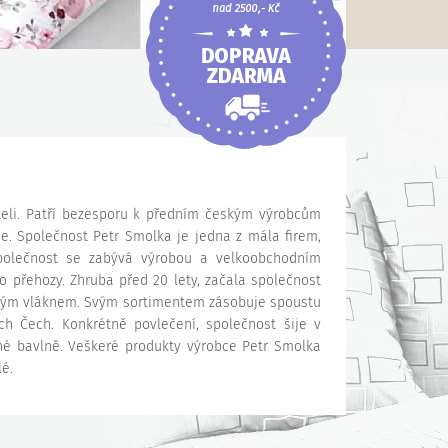
teli. Patří bezesporu k předním českým výrobcům
ce. Společnost Petr Smolka je jedna z mála firem,
Společnost se zabývá výrobou a velkoobchodním
o přehozy. Zhruba před 20 lety, začala společnost
utým vláknem. Svým sortimentem zásobuje spoustu
ch Čech. Konkrétně povlečení, společnost šije v
né bavlně. Veškeré produkty výrobce Petr Smolka
lé.