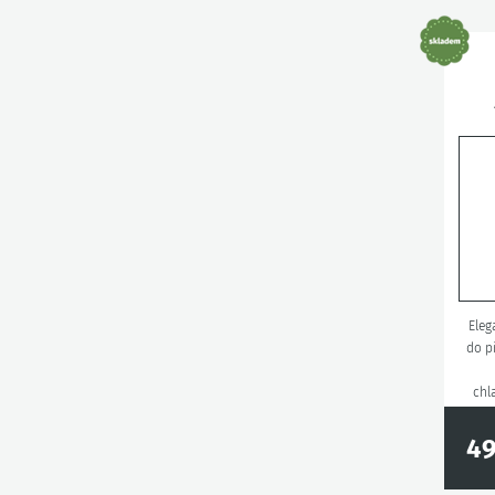
Eleg
do p
chl
49