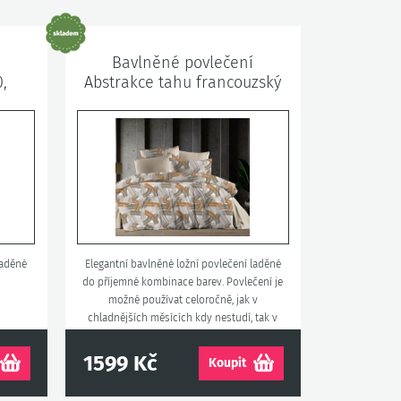
Bavlněné povlečení
,
Abstrakce tahu francouzský
rozměr (atyp)
laděné
Elegantní bavlněné ložní povlečení laděné
do příjemné kombinace barev. Povlečení je
možné používat celoročně, jak v
chladnějších měsících kdy nestudí, tak v
teplejších měsících, kdy nehřeje.
1599 Kč
Koupit