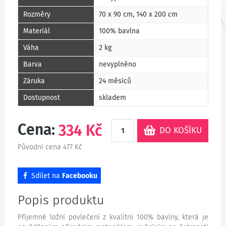
Rozměry
70 x 90 cm, 140 x 200 cm
Materiál
100% bavlna
Váha
2 kg
Barva
nevyplněno
Záruka
24 měsíců
Dostupnost
skladem
Cena:
334
Kč
DO KOŠÍKU
Původní cena
477
Kč
Sdílet na
Facebooku
Popis produktu
Příjemné ložní povlečení z kvalitní 100% bavlny, která je