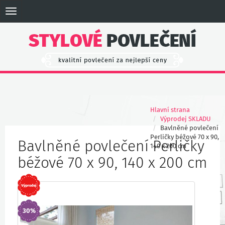
Toggle
navigation
Hlavní strana
Výprodej SKLADU
Bavlněné povlečení
Perličky béžové 70 x 90,
Bavlněné povlečení Perličky
140 x 200 cm
béžové 70 x 90, 140 x 200 cm
30%