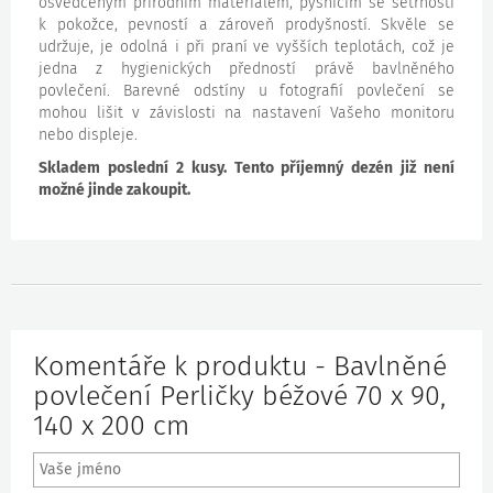
osvědčeným přírodním materiálem, pyšnícím se šetrností
k pokožce, pevností a zároveň prodyšností. Skvěle se
udržuje, je odolná i při praní ve vyšších teplotách, což je
jedna z hygienických předností právě bavlněného
povlečení. Barevné odstíny u fotografií povlečení se
mohou lišit v závislosti na nastavení Vašeho monitoru
nebo displeje.
Skladem poslední 2 kusy. Tento příjemný dezén již není
možné jinde zakoupit.
Komentáře k produktu - Bavlněné
povlečení Perličky béžové 70 x 90,
140 x 200 cm