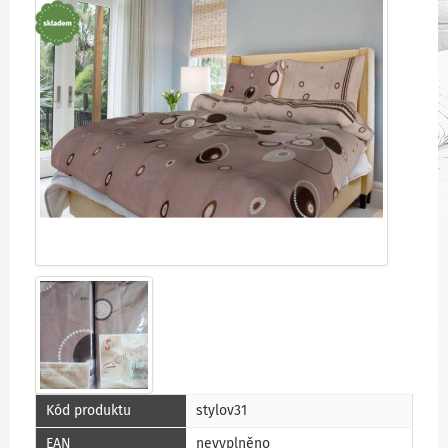
Kód produktu
stylov31
EAN
nevyplněno