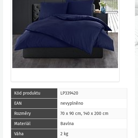
Kód produktu
LP339420
EAN
nevyplněno
Rozměry
70 x 90 cm, 140 x 200 cm
Materiál
Bavlna
Váha
2 kg