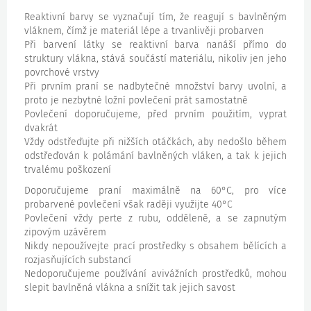
Reaktivní barvy se vyznačují tím, že reagují s bavlněným
vláknem, čímž je materiál lépe a trvanlivěji probarven
Při barvení látky se reaktivní barva nanáší přímo do
struktury vlákna, stává součástí materiálu, nikoliv jen jeho
povrchové vrstvy
Při prvním praní se nadbytečné množství barvy uvolní, a
proto je nezbytné ložní povlečení prát samostatně
Povlečení doporučujeme, před prvním použitím, vyprat
dvakrát
Vždy odstřeďujte při nižších otáčkách, aby nedošlo během
odstřeďován k polámání bavlněných vláken, a tak k jejich
trvalému poškození
Doporučujeme praní maximálně na 60°C, pro více
probarvené povlečení však raději využijte 40°C
Povlečení vždy perte z rubu, odděleně, a se zapnutým
zipovým uzávěrem
Nikdy nepoužívejte prací prostředky s obsahem bělících a
rozjasňujících substancí
Nedoporučujeme používání avivážních prostředků, mohou
slepit bavlněná vlákna a snížit tak jejich savost