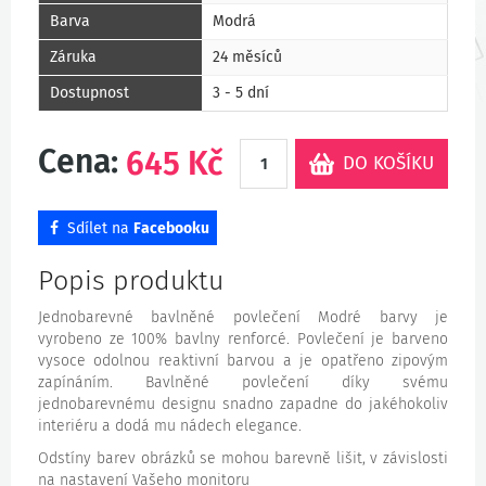
Barva
Modrá
Záruka
24 měsíců
Dostupnost
3 - 5 dní
Cena:
645
Kč
DO KOŠÍKU
Sdílet na
Facebooku
Popis produktu
Jednobarevné bavlněné povlečení Modré barvy je
vyrobeno ze 100% bavlny renforcé. Povlečení je barveno
vysoce odolnou reaktivní barvou a je opatřeno zipovým
zapínáním. Bavlněné povlečení díky svému
jednobarevnému designu snadno zapadne do jakéhokoliv
interiéru a dodá mu nádech elegance.
Odstíny barev obrázků se mohou barevně lišit, v závislosti
na nastavení Vašeho monitoru